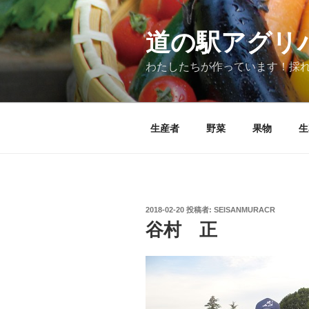
コ
ン
道の駅アグリ
テ
ン
ツ
わたしたちが作っています！採
へ
ス
キ
ッ
生産者
野菜
果物
生
プ
投
2018-02-20
投稿者:
SEISANMURACR
稿
谷村 正
日: