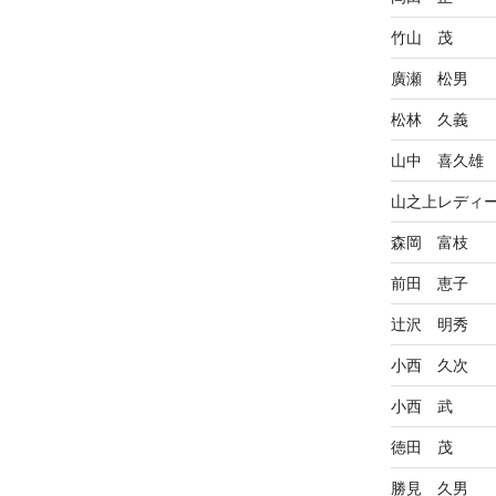
竹山 茂
廣瀬 松男
松林 久義
山中 喜久雄
山之上レディ
森岡 富枝
前田 恵子
辻沢 明秀
小西 久次
小西 武
徳田 茂
勝見 久男