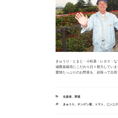
きゅうり・とまと・小松菜・レタス・な
減農薬栽培にこだわり日々努力していま
愛情たっぷりのお野菜を、頑張って出荷
カ
生産者
、
野菜
テ
タ
きゅうり
、
チンゲン菜
、
トマト
、
ニンニク
ゴ
グ
リ
ー