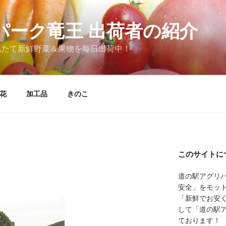
パーク竜王 出荷者の紹介
れたて新鮮野菜＆果物を毎日出荷中！
花
加工品
きのこ
このサイトに
道の駅アグリ
安全」をモッ
「新鮮でお安
して「道の駅
ております！