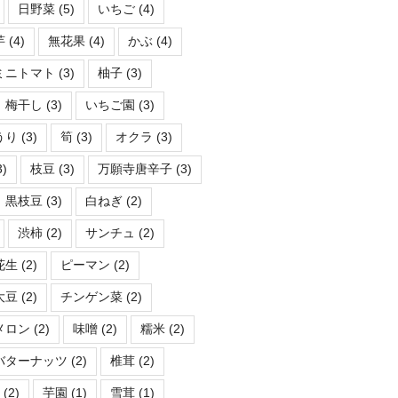
日野菜
(5)
いちご
(4)
芋
(4)
無花果
(4)
かぶ
(4)
ミニトマト
(3)
柚子
(3)
梅干し
(3)
いちご園
(3)
うり
(3)
筍
(3)
オクラ
(3)
3)
枝豆
(3)
万願寺唐辛子
(3)
黒枝豆
(3)
白ねぎ
(2)
渋柿
(2)
サンチュ
(2)
花生
(2)
ピーマン
(2)
大豆
(2)
チンゲン菜
(2)
メロン
(2)
味噌
(2)
糯米
(2)
バターナッツ
(2)
椎茸
(2)
ー
(2)
芋園
(1)
雪茸
(1)