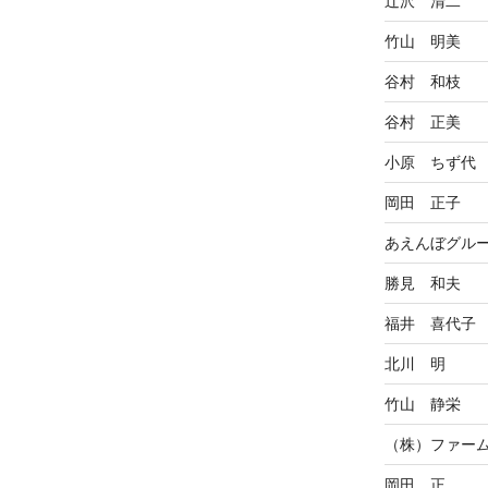
辻沢 清二
竹山 明美
谷村 和枝
谷村 正美
小原 ちず代
岡田 正子
あえんぼグル
勝見 和夫
福井 喜代子
北川 明
竹山 静栄
（株）ファー
岡田 正