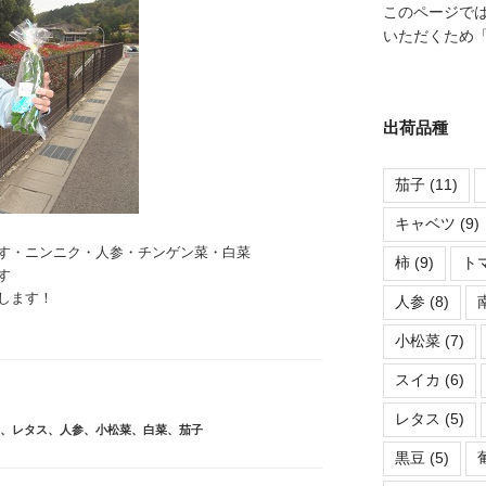
このページで
いただくため
出荷品種
茄子
(11)
キャベツ
(9)
す・ニンニク・人参・チンゲン菜・白菜
柿
(9)
ト
す
します！
人参
(8)
小松菜
(7)
スイカ
(6)
レタス
(5)
、
レタス
、
人参
、
小松菜
、
白菜
、
茄子
黒豆
(5)