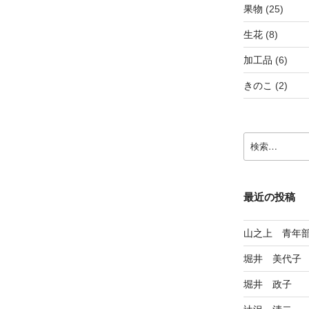
果物
(25)
生花
(8)
加工品
(6)
きのこ
(2)
検
索:
最近の投稿
山之上 青年
堀井 美代子
堀井 政子