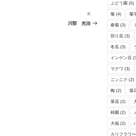
ぶどう園
(5)
菊
(4)
菊
次
次
の
川部 光治
春菊
(3)
投
稿
切り花
(3)
冬瓜
(3)
インゲン豆
(
マクワ
(3)
ニンニク
(2)
梅
(2)
落
菜花
(2)
柿園
(2)
大福
(2)
カリフラワ