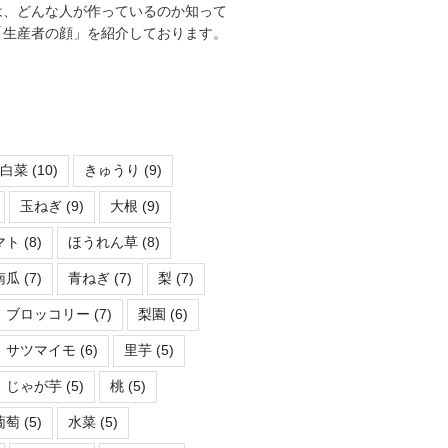
は、どんな人が作っているのか知って
「生産者の顔」を紹介しております。
白菜
(10)
きゅうり
(9)
玉ねぎ
(9)
大根
(9)
マト
(8)
ほうれん草
(8)
南瓜
(7)
青ねぎ
(7)
梨
(7)
ブロッコリー
(7)
梨園
(6)
サツマイモ
(6)
里芋
(5)
じゃが芋
(5)
桃
(5)
葡萄
(5)
水菜
(5)