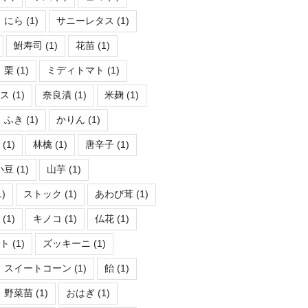
にら
(1)
サニーレタス
(1)
鮒寿司
(1)
花苗
(1)
栗
(1)
ミディトマト
(1)
ース
(1)
奈良漬
(1)
米麹
(1)
ふき
(1)
かりん
(1)
フ
(1)
林檎
(1)
唐辛子
(1)
小豆
(1)
山芋
(1)
1)
ストック
(1)
あわび茸
(1)
茸
(1)
キノコ
(1)
仏花
(1)
ント
(1)
ズッキーニ
(1)
スイートコーン
(1)
飴
(1)
野菜苗
(1)
おはぎ
(1)