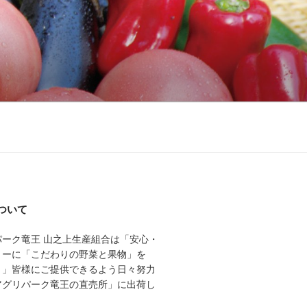
ついて
パーク竜王 山之上生産組合は「安心・
トーに「こだわりの野菜と果物」を
く」皆様にご提供できるよう日々努力
アグリパーク竜王の直売所」に出荷し