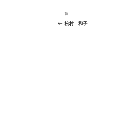
投
前
前
の
稿
松村 和子
投
ナ
稿
ビ
ゲ
ー
シ
ョ
ン