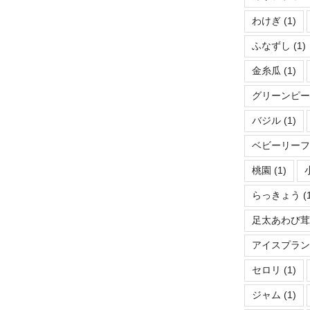
わけぎ
(1)
ふなずし
(1)
金糸瓜
(1)
グリーンピ
バジル
(1)
ベビーリー
桃園
(1)
らっきょう
(
足太あわび
アイスプラ
セロリ
(1)
ジャム
(1)