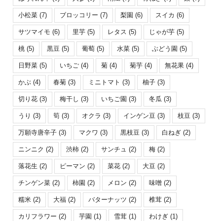
小松菜
(7)
ブロッコリー
(7)
梨園
(6)
スイカ
(6)
サツマイモ
(6)
里芋
(5)
レタス
(5)
じゃが芋
(5)
桃
(5)
黒豆
(5)
葡萄
(5)
水菜
(5)
ぶどう園
(5)
日野菜
(5)
いちご
(4)
菊
(4)
菊芋
(4)
無花果
(4)
かぶ
(4)
春菊
(3)
ミニトマト
(3)
柚子
(3)
切り花
(3)
梅干し
(3)
いちご園
(3)
冬瓜
(3)
うり
(3)
筍
(3)
オクラ
(3)
インゲン豆
(3)
枝豆
(3)
万願寺唐辛子
(3)
マクワ
(3)
黒枝豆
(3)
白ねぎ
(2)
ニンニク
(2)
渋柿
(2)
サンチュ
(2)
梅
(2)
落花生
(2)
ピーマン
(2)
菜花
(2)
大豆
(2)
チンゲン菜
(2)
柿園
(2)
メロン
(2)
味噌
(2)
糯米
(2)
大福
(2)
バターナッツ
(2)
椎茸
(2)
カリフラワー
(2)
芋園
(1)
雪茸
(1)
わけぎ
(1)