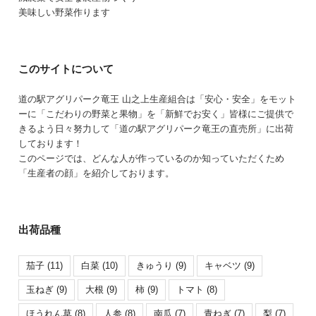
美味しい野菜作ります
このサイトについて
道の駅アグリパーク竜王 山之上生産組合は「安心・安全」をモット
ーに「こだわりの野菜と果物」を「新鮮でお安く」皆様にご提供で
きるよう日々努力して「道の駅アグリパーク竜王の直売所」に出荷
しております！
このページでは、どんな人が作っているのか知っていただくため
「生産者の顔」を紹介しております。
出荷品種
茄子
(11)
白菜
(10)
きゅうり
(9)
キャベツ
(9)
玉ねぎ
(9)
大根
(9)
柿
(9)
トマト
(8)
ほうれん草
(8)
人参
(8)
南瓜
(7)
青ねぎ
(7)
梨
(7)