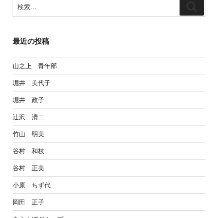
検
検
索:
索
最近の投稿
山之上 青年部
堀井 美代子
堀井 政子
辻沢 清二
竹山 明美
谷村 和枝
谷村 正美
小原 ちず代
岡田 正子