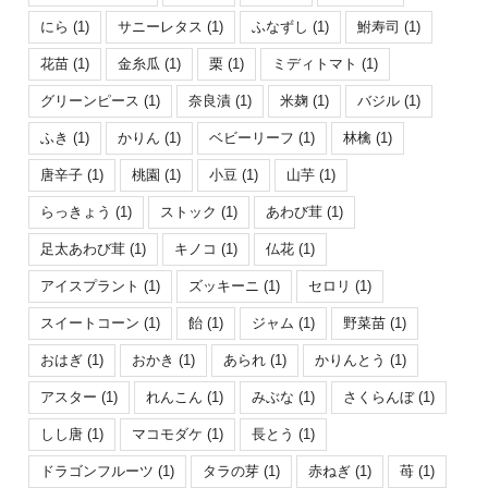
にら
(1)
サニーレタス
(1)
ふなずし
(1)
鮒寿司
(1)
花苗
(1)
金糸瓜
(1)
栗
(1)
ミディトマト
(1)
グリーンピース
(1)
奈良漬
(1)
米麹
(1)
バジル
(1)
ふき
(1)
かりん
(1)
ベビーリーフ
(1)
林檎
(1)
唐辛子
(1)
桃園
(1)
小豆
(1)
山芋
(1)
らっきょう
(1)
ストック
(1)
あわび茸
(1)
足太あわび茸
(1)
キノコ
(1)
仏花
(1)
アイスプラント
(1)
ズッキーニ
(1)
セロリ
(1)
スイートコーン
(1)
飴
(1)
ジャム
(1)
野菜苗
(1)
おはぎ
(1)
おかき
(1)
あられ
(1)
かりんとう
(1)
アスター
(1)
れんこん
(1)
みぶな
(1)
さくらんぼ
(1)
しし唐
(1)
マコモダケ
(1)
長とう
(1)
ドラゴンフルーツ
(1)
タラの芽
(1)
赤ねぎ
(1)
苺
(1)