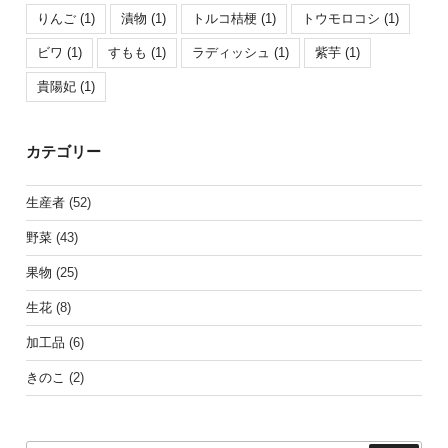
りんご
(1)
漬物
(1)
トルコ桔梗
(1)
トウモロコシ
(1)
ビワ
(1)
すもも
(1)
ラディッシュ
(1)
紫芋
(1)
貴陽妃
(1)
カテゴリー
生産者
(52)
野菜
(43)
果物
(25)
生花
(8)
加工品
(6)
きのこ
(2)