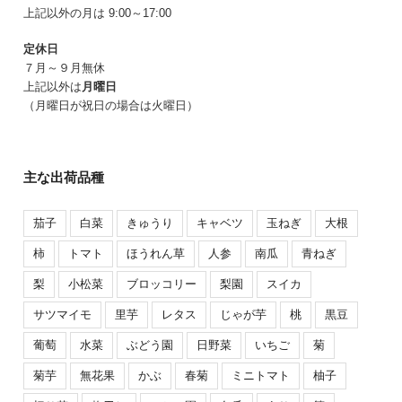
上記以外の月は 9:00～17:00
定休日
７月～９月無休
上記以外は
月曜日
（月曜日が祝日の場合は火曜日）
主な出荷品種
茄子
白菜
きゅうり
キャベツ
玉ねぎ
大根
柿
トマト
ほうれん草
人参
南瓜
青ねぎ
梨
小松菜
ブロッコリー
梨園
スイカ
サツマイモ
里芋
レタス
じゃが芋
桃
黒豆
葡萄
水菜
ぶどう園
日野菜
いちご
菊
菊芋
無花果
かぶ
春菊
ミニトマト
柚子