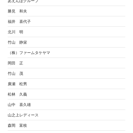
あえんぼグループ
勝見 和夫
福井 喜代子
北川 明
竹山 静栄
（株）ファームタケヤマ
岡田 正
竹山 茂
廣瀬 松男
松林 久義
山中 喜久雄
山之上レディース
森岡 富枝