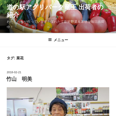
コ
道の駅アグリパーク竜王 出荷者の
ン
テ
紹介
ン
わたしたちが作っています！採れたて新鮮野菜＆果物を毎日出荷
ツ
中！
へ
ス
メニュー
キ
ッ
プ
タグ:
菜花
投
2018-02-21
稿
竹山 明美
日: