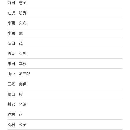
前田 恵子
辻沢 明秀
小西 久次
小西 武
徳田 茂
勝見 久男
市田 幸枝
山中 甚三郎
三宅 美保
福山 勇
川部 光治
谷村 正
松村 和子