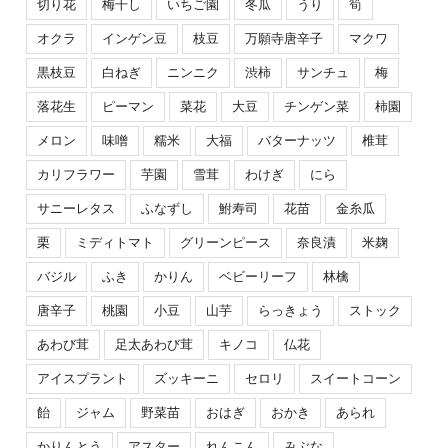
切り花
梅干し
いちご園
冬瓜
うり
筍
オクラ
インゲン豆
枝豆
万願寺唐辛子
マクワ
黒枝豆
白ねぎ
ニンニク
渋柿
サンチュ
梅
落花生
ピーマン
菜花
大豆
チンゲン菜
柿園
メロン
味噌
糯米
大福
バターナッツ
椎茸
カリフラワー
芋園
雪茸
わけぎ
にら
サニーレタス
ふなずし
鮒寿司
花苗
金糸瓜
栗
ミディトマト
グリーンピース
奈良漬
米麹
バジル
ふき
かりん
ベビーリーフ
林檎
唐辛子
桃園
小豆
山芋
らっきょう
ストック
あわび茸
足太あわび茸
キノコ
仏花
アイスプラント
ズッキーニ
セロリ
スイートコーン
飴
ジャム
野菜苗
おはぎ
おかき
あられ
かりんとう
アスター
れんこん
みぶな