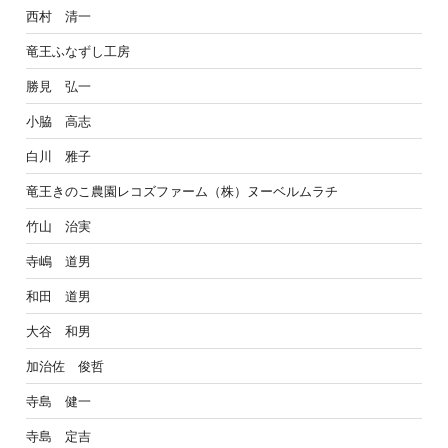
西村 清一
竜王ふなずし工房
勝見 弘一
小脇 高志
白川 雅子
竜王きのこ農園レコズファーム（株）ヌーベルムラチ
竹山 治実
寺嶋 道男
和田 道男
大谷 和男
加治佐 俊哲
寺島 健一
寺島 定吉