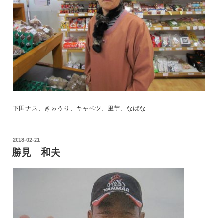
下田ナス、きゅうり、キャベツ、里芋、なばな
投
2018-02-21
稿
勝見 和夫
日: