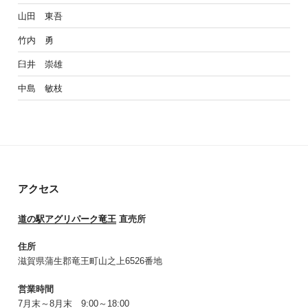
山田 東吾
竹内 勇
臼井 崇雄
中島 敏枝
アクセス
道の駅アグリパーク竜王
直売所
住所
滋賀県蒲生郡竜王町山之上6526番地
営業時間
7月末～8月末 9:00～18:00